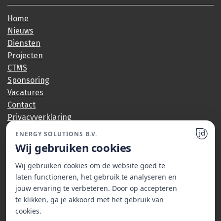
Home
Nieuws
Diensten
Projecten
CTMS
Sponsoring
Vacatures
Contact
Privacyverklaring
ENERGY SOLUTIONS B.V.
Wij gebruiken cookies
Socials
Wij gebruiken cookies om de website goed te
LinkedIn
laten functioneren, het gebruik te analyseren en
jouw ervaring te verbeteren. Door op accepteren
te klikken, ga je akkoord met het gebruik van
cookies.
© 2026 Energy Solutions B.V. | Foto's © TenneT